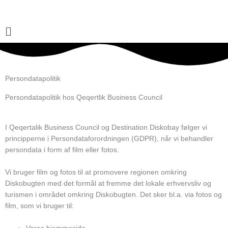
Gå
til
indholdet
Main
Menu
Persondatapolitik
Persondatapolitik hos Qeqertlik Business Council
I Qeqertalik Business Council og Destination Diskobay følger vi
principperne i Persondataforordningen (GDPR), når vi behandler
persondata i form af film eller fotos.
Vi bruger film og fotos til at promovere regionen omkring
Diskobugten med det formål at fremme det lokale erhvervsliv og
turismen i området omkring Diskobugten. Det sker bl.a. via fotos og
film, som vi bruger til: