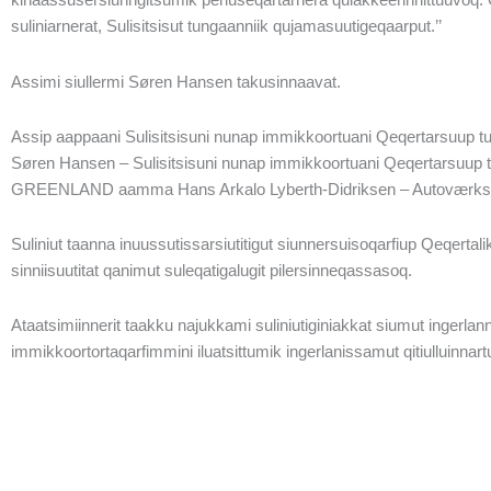
suliniarnerat, Sulisitsisut tungaanniik qujamasuutigeqaarput.’’
Assimi siullermi Søren Hansen takusinnaavat.
Assip aappaani Sulisitsisuni nunap immikkoortuani Qeqertarsuup tu
Søren Hansen – Sulisitsisuni nunap immikkoortuani Qeqertarsuup t
GREENLAND aamma Hans Arkalo Lyberth-Didriksen – Autoværkste
Suliniut taanna inuussutissarsiutitigut siunnersuisoqarfiup Qeqertali
sinniisuutitat qanimut suleqatigalugit pilersinneqassasoq.
Ataatsimiinnerit taakku najukkami suliniutiginiakkat siumut ingerl
immikkoortortaqarfimmini iluatsittumik ingerlanissamut qitiulluinnar