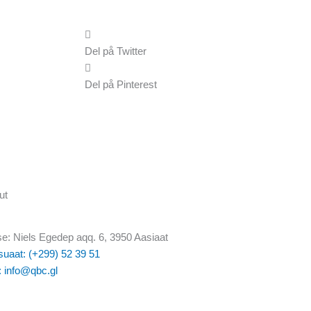
Del på Twitter
Del på Pinterest
ut
e: Niels Egedep aqq. 6, 3950 Aasiaat
uaat: (+299) 52 39 51
: info@qbc.gl