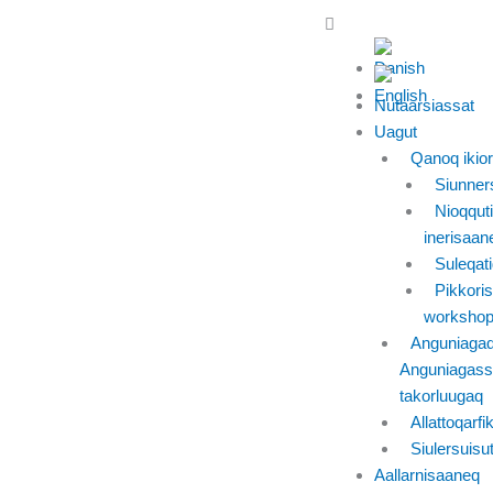
Skip
Main
to
Menu
content
Nutaarsiassat
Uagut
Qanoq ikior
Siunner
Nioqquti
inerisaan
Suleqati
Pikkoris
workshopp
Anguniagaq
Anguniagass
takorluugaq
Allattoqarfi
Siulersuisu
Aallarnisaaneq