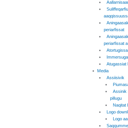
Aallarnisaa
Suliffeqarfi
aaqqissuuss
Aningaasal
periarfissat
Aningaasal
periarfissat al
Atortugissaa
Immersuga
Atugassiat l
Media
Assiisivik
Piumasa
Assinik 
pillugu
Naqitat l
Logo downl
Logo aak
Saqqummer