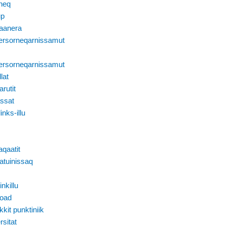
neq
up
aanera
ersorneqarnissamut
ersorneqarnissamut
lat
rutit
ssat
inks-illu
qaatit
atuinissaq
inkillu
oad
kit punktiniik
sitat