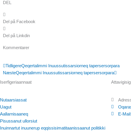
DEL
Del på Facebook
Del på Linkdin
Kommentarer
Prev
Next
Tidligere
Qeqertalimmi Inuussutissarsiorneq tapersersorpara
Næste
Qeqertalimmi Inuussutissarsiorneq tapersersorpara
Iserfigeriaannaat
Attavigisig
Nutaarsiassat
Adress
Uagut
Oqaras
Aallarnisaaneq
E-Mail
Pisussanut ullorsiut
Inuinnartut inuunerup eqqissisimatitaanissaanut politikki