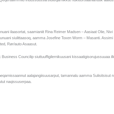
nuani ilaasortat, saamianiit Rina Reimer Madsen – Aasiaat Olie, Ni
unuani siulittaasoq, aamma Josefine Toxen Worm – Masanti. Assimi i
d, Rør/auto Asaasut.
k Business Councilip siuttuuffigilernikuusani kissaatigisorujussuuaa i
anneqarnissaannut aalajangiisuusarput, tamannalu aamma Sulisitsisut
tutut naqissuserpaa.