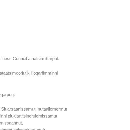
ness Council ataatsimiittarput.
 ataatsimoorlutik illoqarfimminni
eqarpoq:
. Siuarsaanissamut, nutaaliornermut
inni piujuartitsinerulernissamut
rnissaannut,
inerat naleqarluartumillu