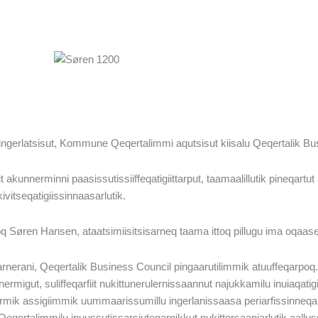
ngerlatsisut, Kommune Qeqertalimmi aqutsisut kiisalu Qeqertalik Busi
it akunnerminni paasissutissiiffeqatigiittarput, taamaalillutik pineqartut
vitseqatigiissinnaasarlutik.
oq Søren Hansen, ataatsimiisitsisarneq taama ittoq pillugu ima oqaas
arnerani, Qeqertalik Business Council pingaarutilimmik atuuffeqarpoq
ermigut, suliffeqarfiit nukittunerulernissaannut najukkamilu inuiaqatigi
armik assigiimmik uummaarissumillu ingerlanissaasa periarfissinneqa
qertalimmilu inuussutissarsiuteqarnikkut nukittorsaaniarlutik aalluss