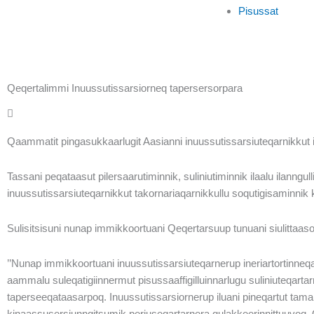
Pisussat
Qeqertalimmi Inuussutissarsiorneq tapersersorpara
Qaammatit pingasukkaarlugit Aasianni inuussutissarsiuteqarnikkut i
Tassani peqataasut pilersaarutiminnik, suliniutiminnik ilaalu ilanngull
inuussutissarsiuteqarnikkut takornariaqarnikkullu soqutigisaminnik ki
Sulisitsisuni nunap immikkoortuani Qeqertarsuup tunuani siulittaas
’’Nunap immikkoortuani inuussutissarsiuteqarnerup ineriartortinneq
aammalu suleqatigiinnermut pisussaaffigilluinnarlugu suliniuteqartarn
taperseeqataasarpoq. Inuussutissarsiornerup iluani pineqartut tam
kinaassusersiunngitsumik periuseqartarnera qulakkeerinnittuuvoq. Qe