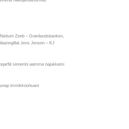
vi Nielsen Zeeb – Grønlandsbanken,
laanngillat Jens Jensen – KJ
lloqarfiit sinnerini aamma najukkami
 nunap immikkoortuani