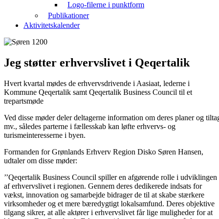
Logo-filerne i punktform
Publikationer
Aktivitetskalender
Jeg støtter erhvervslivet i Qeqertalik
Hvert kvartal mødes de erhvervsdrivende i Aasiaat, lederne i
Kommune Qeqertalik samt Qeqertalik Business Council til et
trepartsmøde
Ved disse møder deler deltagerne information om deres planer og tilta
mv., således parterne i fællesskab kan løfte erhvervs- og
turismeinteresserne i byen.
Formanden for Grønlands Erhverv Region Disko Søren Hansen,
udtaler om disse møder:
’’Qeqertalik Business Council spiller en afgørende rolle i udviklingen
af erhvervslivet i regionen. Gennem deres dedikerede indsats for
vækst, innovation og samarbejde bidrager de til at skabe stærkere
virksomheder og et mere bæredygtigt lokalsamfund. Deres objektive
tilgang sikrer, at alle aktører i erhvervslivet får lige muligheder for at