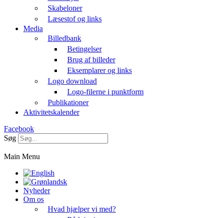
Skabeloner
Læsestof og links
Media
Billedbank
Betingelser
Brug af billeder
Eksemplarer og links
Logo download
Logo-filerne i punktform
Publikationer
Aktivitetskalender
Facebook
Søg
Main Menu
Nyheder
Om os
Hvad hjælper vi med?