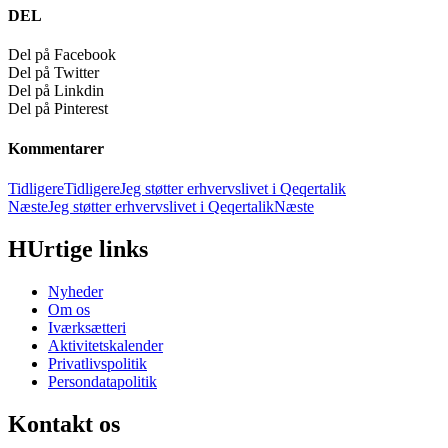
DEL
Del på Facebook
Del på Twitter
Del på Linkdin
Del på Pinterest
Kommentarer
Tidligere
Tidligere
Jeg støtter erhvervslivet i Qeqertalik
Næste
Jeg støtter erhvervslivet i Qeqertalik
Næste
HUrtige links
Nyheder
Om os
Iværksætteri
Aktivitetskalender
Privatlivspolitik
Persondatapolitik
Kontakt os