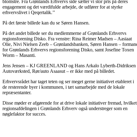
blomstre. Fra Grønlands Erhvervs side sætter vi stor pris på deres
engagement og det værdifulde arbejde, de udfører for at styrke
erhvervslivet i Qeqertalik.’’
På det første billede kan du se Søren Hansen.
På det andet billede ser du medlemmerne af Grønlands Erhvervs
regionsforening Disko. Fra venstre: Rina Reimer Madsen – Aasiaat
Olie, Nivi Nielsen Zeeb – Grønlandsbanken, Søren Hansen – forman
for Grønlands Erhvervs regionsforening Disko, samt Josefine Toxen
Worm – Masanti.
Jens Jensen – KJ GREENLAND og Hans Arkalo Lyberth-Didriksen
Autoværksted, Rør/auto Asaasut – er ikke med på billedet.
Erhvervsrådet har taget teten og ser meget gerne initiativet etableret i
de resterende byer i kommunen, i tæt samarbejde med de lokale
repræsentanter.
Disse møder er afgørende for at drive lokale initiativer fremad, hvilket
regionsafdelingen i Grønlands Erhverv også understreger som en
nøglefaktor for succes.