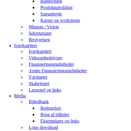
Rådgivning
Produktudvikling
Samarbejde
Kurser og workshops
Mission / Vision
Sekretariatet
Bestyrelsen
Iværksætteri
Iværksætteri
Virksomhedstyper
Finansieringsmuligheder
Andre Finansieringsmuligheder
Værktøjer
Skabeloner
Læsestof og links
Media
Billedbank
Betingelser
Brug af billeder
Eksemplarer og links
Logo download