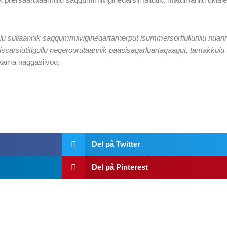
salu suliaannik saqqummiivigineqartarnerput isummersorfiullunilu nuan
sarsiutitigullu neqeroorutaannik paasisaqarluartaqaagut, tamakkulu 
taama naggasiivoq.
Del på Twitter
Del på Pinterest