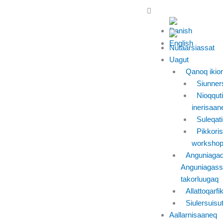
Skip
Main
to
Menu
content
Nutaarsiassat
Uagut
Qanoq ikior
Siunner
Nioqquti
inerisaan
Suleqati
Pikkoris
workshopp
Anguniagaq
Anguniagass
takorluugaq
Allattoqarfi
Siulersuisu
Aallarnisaaneq