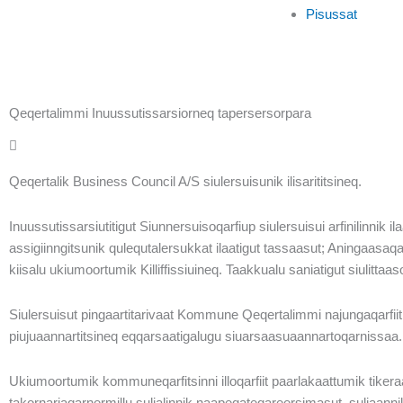
Pisussat
Qeqertalimmi Inuussutissarsiorneq tapersersorpara
Qeqertalik Business Council A/S siulersuisunik ilisarititsineq.
Inuussutissarsiutitigut Siunnersuisoqarfiup siulersuisui arfinilinnik 
assigiinngitsunik qulequtalersukkat ilaatigut tassaasut; Aningaas
kiisalu ukiumoortumik Killiffissiuineq. Taakkualu saniatigut siulittaa
Siulersuisut pingaartitarivaat Kommune Qeqertalimmi najungaqarfii
piujuaannartitsineq eqqarsaatigalugu siuarsaasuaannartoqarnissaa.
Ukiumoortumik kommuneqarfitsinni illoqarfiit paarlakaattumik tiker
takornariaqarnermillu sulialinnik naapeqateqareersimasut, suliaann