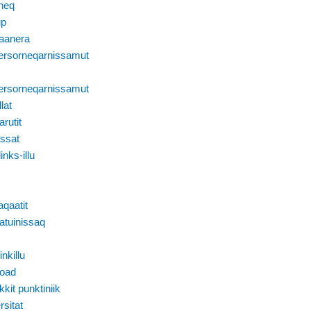
neq
up
aanera
ersorneqarnissamut
ersorneqarnissamut
lat
rutit
ssat
inks-illu
qaatit
atuinissaq
inkillu
oad
kit punktiniik
sitat