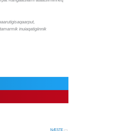
naarutigisaqaarput,
tamarmik inuiaqatigiinnik
Next
NÆSTE