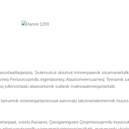
ilaasortaatitaqarpoq. Siulersuisut ukiumut minnerpaamik sisamariarlutik 
aqarneq Periusissiamillu ingerlatsineq; Ataatsimeersuarneq; Temamik 
soq tullersortaalu ataavartumik sulianik malinnaatinneqartarlutik.
t tamarmik orninneqartarnissaat aammalu takornarialerinermik inuussu
aartarpaat, soorlu Aasianni, Qasigiannguani Qeqertarsuarmilu inuussu
ik pilersaarutaannillu saqqummiivigineqarsimallutik, matumanilu ukial