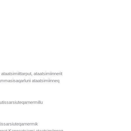
ataatsimiittarput, ataatsimiinnerit
sammasisaqarluni ataatsimiinneq
tissarsiuteqarnermillu
tissarsiuteqarnermik
erpat Kangaatsiami ataatsimiinneq