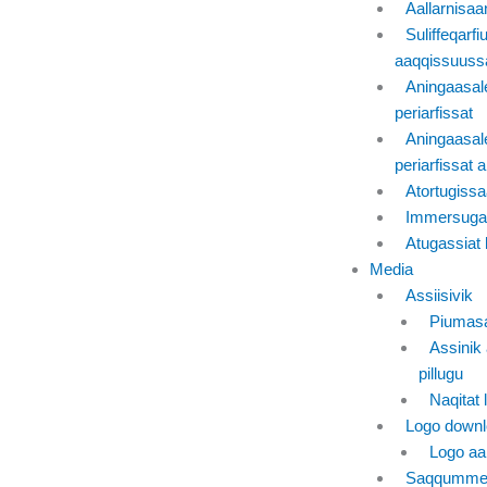
Aallarnisaa
Suliffeqarfi
aaqqissuuss
Aningaasal
periarfissat
Aningaasal
periarfissat al
Atortugissaa
Immersuga
Atugassiat l
Media
Assiisivik
Piumasa
Assinik 
pillugu
Naqitat l
Logo downl
Logo aak
Saqqummer