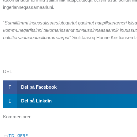
ingerlanneqassamaarluni.
“
Sumiiffimmi inuussutissarsiuteqartut qanimut naapilluartarneri kii
kommuneqarfitsinni takornarissanut tunniussinnaasaannik inuussutis
nukittorsaataaqataalluarumaarput
” Siulittaasoq Hanne Kristiansen 
DEL
Del på Facebook
Del på Linkdin
Kommentarer
Prev
TIDLIGERE