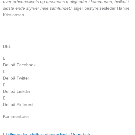
over erhvervslivets og turismens muligheder i kommunen, hvilket i
sidste ende styrker hele samfundet,
” siger bestyrelsesleder Hanne
Kristiansen.
DEL
Del på Facebook
Del på Twitter
Del på Linkdin
Del på Pinterest
Kommentarer
Tidligere
Næs
Tidligere
Jeg støtter erhvervslivet i Qeqertalik