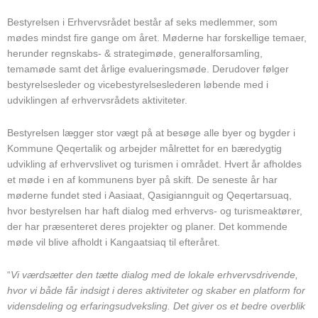
Bestyrelsen i Erhvervsrådet består af seks medlemmer, som
mødes mindst fire gange om året. Møderne har forskellige temaer,
herunder regnskabs- & strategimøde, generalforsamling,
temamøde samt det årlige evalueringsmøde. Derudover følger
bestyrelsesleder og vicebestyrelseslederen løbende med i
udviklingen af erhvervsrådets aktiviteter.
Bestyrelsen lægger stor vægt på at besøge alle byer og bygder i
Kommune Qeqertalik og arbejder målrettet for en bæredygtig
udvikling af erhvervslivet og turismen i området. Hvert år afholdes
et møde i en af kommunens byer på skift. De seneste år har
møderne fundet sted i Aasiaat, Qasigiannguit og Qeqertarsuaq,
hvor bestyrelsen har haft dialog med erhvervs- og turismeaktører,
der har præsenteret deres projekter og planer. Det kommende
møde vil blive afholdt i Kangaatsiaq til efteråret.
“
Vi værdsætter den tætte dialog med de lokale erhvervsdrivende,
hvor vi både får indsigt i deres aktiviteter og skaber en platform for
vidensdeling og erfaringsudveksling. Det giver os et bedre overblik