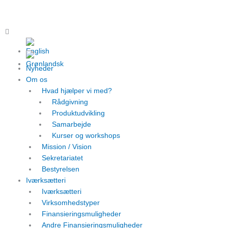
Gå
til
indholdet
Main
Menu
Nyheder
Om os
Hvad hjælper vi med?
Rådgivning
Produktudvikling
Samarbejde
Kurser og workshops
Mission / Vision
Sekretariatet
Bestyrelsen
Iværksætteri
Iværksætteri
Virksomhedstyper
Finansieringsmuligheder
Andre Finansieringsmuligheder